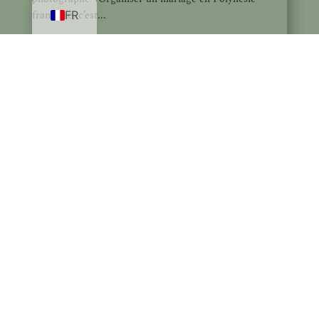
française, c’est...
FR
SAMANTHA HEMERY
PHOTOGRAPHER
TAHITI & MO'OREA